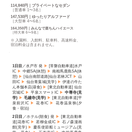
114,840円｜プライベートなセダン
［普通車 1〜3名］
147,530円｜ゆったりアルファード
［大型車 4〜6名］
164,350円｜みんなで楽ちんハイエース
［特大車 6〜9名］
※ 入園料、入館料、駐車料、高速料金、
宿泊料金は含まれません。
ROUTE
1日目
／水戸市 発
▶
[常磐自動車道]
水戸
IC
▶
中郷SA(休憩)
▶
南相馬鹿島SA(休
憩)
▶
[仙台南部道路]
仙台若林JCT
▶
山
田IC
▶
仙台青葉城(見学)
▶
伊達の牛た
ん本舗本店(昼食)
▶
[東北自動車道] 仙台
宮城IC
▶
平泉スマートIC
▶
中尊寺(見
学)
▶
毛越寺(見学)
▶
[東北自動車道]平
泉前沢IC
▶
花巻IC
▶
花巻温泉狭(夕
食・宿泊)
2日目
／ホテル(朝食) 発
▶
[東北自動車
道]花巻IC
▶
若柳金成IC
▶
石ノ森漫画
館(見学)
▶
慶長使節船ミュージアム(見