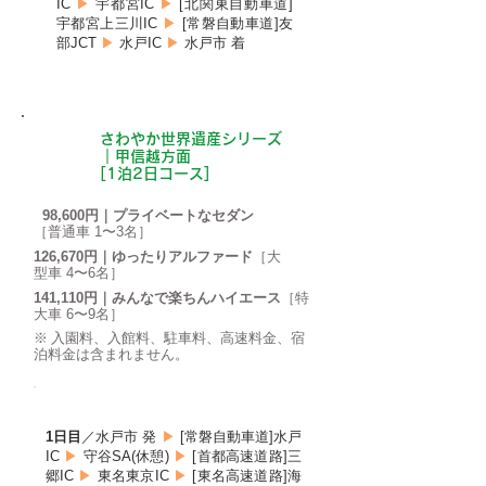
IC
▶
宇都宮IC
▶
[北関東自動車道]
宇都宮上三川IC
▶
[常磐自動車道]友
部JCT
▶
水戸IC
▶
水戸市 着
さわやか世界遺産シリーズ
B
｜甲信越方面
[1泊2日コース]
98,600円｜プライベートなセダン
［普通車 1〜3名］
126,670円｜ゆったりアルファード
［大
型車 4〜6名］
141,110円｜みんなで楽ちんハイエース
［特
大車 6〜9名］
※ 入園料、入館料、駐車料、高速料金、宿
泊料金は含まれません。
ROUTE
1日目
／水戸市 発
▶
[常磐自動車道]
水戸
IC
▶
守谷SA(休憩)
▶
[首都高速道路]
三
郷IC
▶
東名東京IC
▶
[東名高速道路]海