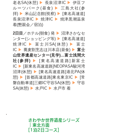
老名SA(休憩)
▶
長泉沼津IC
▶
伊豆フ
ルーツパーク(昼食)
▶
三島大社(参
拝)
▶
米山記念館(視察)
▶
[東名高速道]
長
泉沼津IC
▶
焼津IC
▶
焼津黒潮温泉
着(懇親会／宿泊)
2日目
／ホテル(朝食) 発
▶
沼津さかなセ
ンター(ショッピング等)
▶
[東名高速道]
焼津IC
▶
富士川SA(休憩)
▶
富士
IC
▶
蕎麦割烹志ほ川本店(昼食)
▶
富士
山世界遺産センター(見学)…富士浅間大
社(参拝)
▶
[東名高速道路]新富士
IC
▶
[新東名高速道路]NEOPASA駿河湾
沼津(休憩)
▶
[東名高速道路]港北PA(休
憩)
▶
[首都高速道路]東名東京IC
▶
[常
磐自動車道]三郷IC守谷SA(休憩)
▶
守谷
SA(休憩)
▶
水戸IC
▶
水戸市 着
さわやか世界遺産シリーズ
C
｜東北方面
[1泊2日コース]