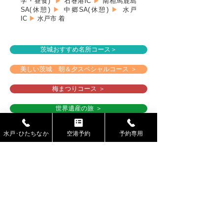
学・昼食)
▶
石巻港IC
▶
南相馬鹿島
SA(休憩)
▶
中郷SA(休憩)
▶
水戸
IC
▶
水戸市 着
茨城おすすめ名所コース＞
美しい茨城 朝＆夕スペシャルコース ＞
梅まつりコース ＞
世界遺産の旅 ＞
水戸･ひたちなか
空港予約
予約専用
｜タクシーのご予約は｜
■［水戸エリア］さわやか交通
☎
029-232-0121
■［ひたちなかエリア］さくらタクシー
☎
029-274-3232