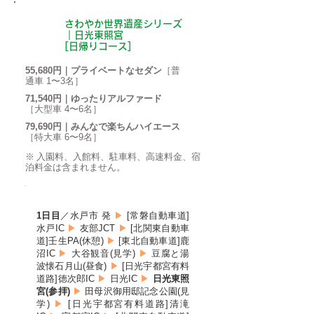
A
さわやか世界遺産シリーズ
｜日光東照宮
[日帰りコース]
55,680円｜プライベートなセダン
［普
通車 1〜3名］
71,540円｜ゆったりアルファード
［大型車 4〜6名］
79,690円｜みんなで楽ちんハイエース
［特大車 6〜9名］
※ 入園料、入館料、駐車料、高速料金、宿
泊料金は含まれません。
ROUTE
1日目
／水戸市 発
▶
[常磐自動車道]
水戸IC
▶
友部JCT
▶
[北関東自動車
道]
壬生PA(休憩)
▶
[東北自動車道]
鹿
沼IC
▶
大谷観音(見学)
▶
豆腐と湯
波懐石月山(昼食)
▶
[日光宇都宮有料
道路]徳次郎IC
▶
日光IC
▶
日光東照
宮(参拝)
▶
田母沢御用邸記念公園(見
学)
▶
[日光宇都宮有料道路]清滝