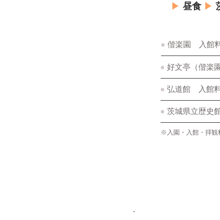
▶
昼食
▶
●
偕楽園 入館料
●
好文亭（偕楽園
●
弘道館 入館料
●
茨城県立歴史館
※入園・入館・拝観