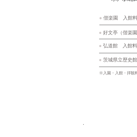
●
偕楽園 入館料｜
●
好文亭（偕楽園
●
弘道館 入館料｜
●
茨城県立歴史館
※入園・入館・拝観料