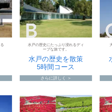
B
ぐる
水戸の歴史にたっぷり浸れるディ
ープな旅です。
水戸の歴史を散策
5時間コース
さらに詳しく ＞