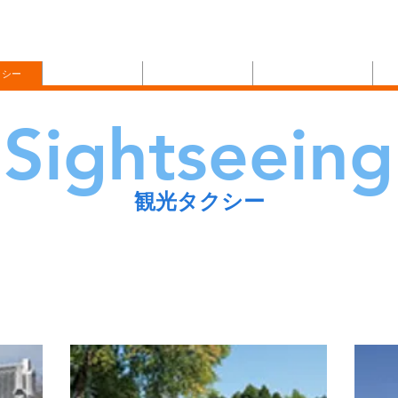
交通
｜ さわやか
タクシーグループ
eft of the site.
クシー
空港タクシー
暮らしサポート
送迎委託サービス
Sightseeing
観光タクシー
茨城おすすめ名所コース