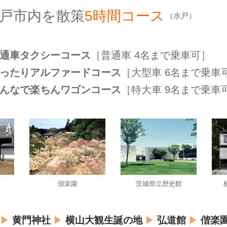
戸市内を散策
5時間コース
（水戸）
｜普通車タクシーコース
［普通車 4名まで乗車可］
｜ゆったりアルファードコース
［大型車 6名まで乗車
｜みんなで楽ちんワゴンコース
［特大車 9名まで乗車
偕楽園
茨城県立歴史館
▶
黄門神社
▶
横山大観生誕の地
▶
弘道館
▶
偕楽