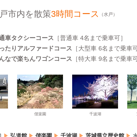
戸市内を散策
3時間コース
（水戸）
｜普通車タクシーコース
［普通車 4名まで乗車可］
｜ゆったりアルファードコース
［大型車 6名まで乗車
｜みんなで楽ちんワゴンコース
［特大車 9名まで乗車
偕楽園
千波湖
口
▶
弘道館
▶
偕楽園
▶
千波湖
▶
茨城県立歴史館
▶