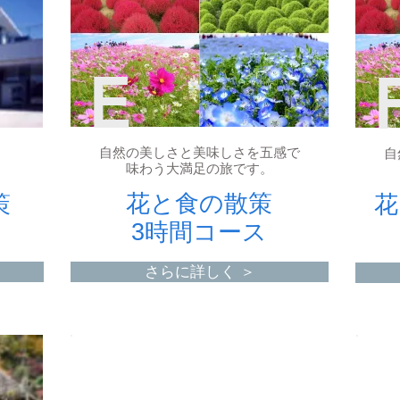
E
自然の美しさと美味しさを五感で
自
味わう大満足の旅です。
花と食の散策
策
花
3時間コース
さらに詳しく ＞