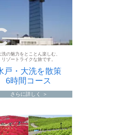
C
大洗の魅力をとことん楽しむ、
リゾートライクな旅です。
水戸・大洗を散策
6時間コース
さらに詳しく ＞