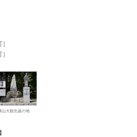
可］
可］
横山大観生誕の地
園