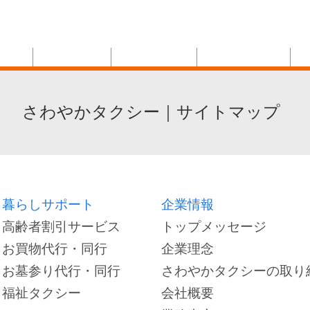
交通
｜ さわやか
タクシーグループ
eft of the site.
クシー
空港タクシー
暮らしサポート
送迎委託サービス
さわやかタクシー｜サイトマップ
暮らしサポート
企業情報
高齢者割引サービス
トップメッセージ
お買物代行・同行
企業理念
お墓参り代行・同行
さわやかタクシーの取り組
福祉タクシー
会社概要