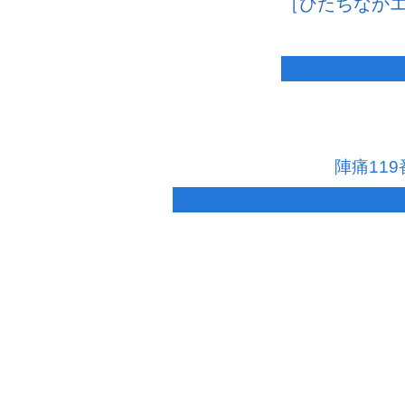
［ひたちなか
陣痛11
水戸市|ひたちなか市のタクシーご用命と観光は
水戸営業所
〒310-0066 茨城県水戸