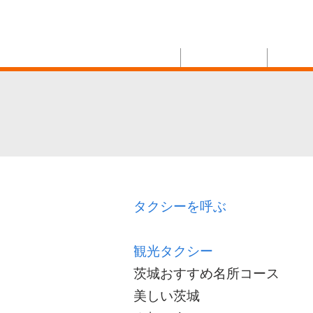
株式会社さわやか
Google automatic translation is on the bottom l
Home
タクシーを呼ぶ
観光タ
タクシーを呼ぶ
観光タクシー
茨城おすすめ名所コース
美しい茨城