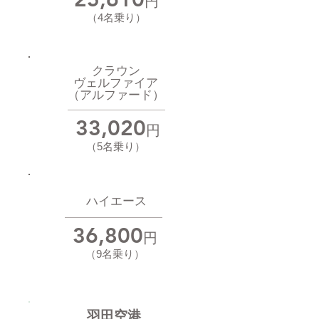
円
（4名乗り）
クラウン
​ヴェルファイア
​（アルファード）
33,020
円
（
5名乗り
）
ハイエース
36,800
円
（9名乗り）
羽田空港