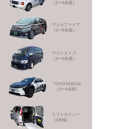
​［2〜4名様］
ヴェルファイア
​［2〜6名様］
ワゴンタイプ​
［2〜9名様］
TOYOTA BZ4X​
［2〜4名様］
リフトタクシー
​［2名様］