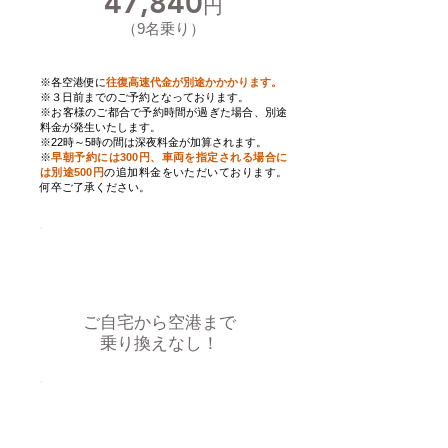
47,840
円
（9名乗り）
※各空港便に
往復高速代金が別途かかかります。
​※３日前までのご予約となっております。
​※お客様のご都合で予約時間が過ぎた場合、別途
料金が発生いたします。
※22時～5時の間は深夜料金が加算されます。
※
早朝予約には300円、車両を指定される場合に
は別途500円
の追加料金をいただいております。
何卒ご了承ください。
ご自宅から空港まで
乗り換えなし！