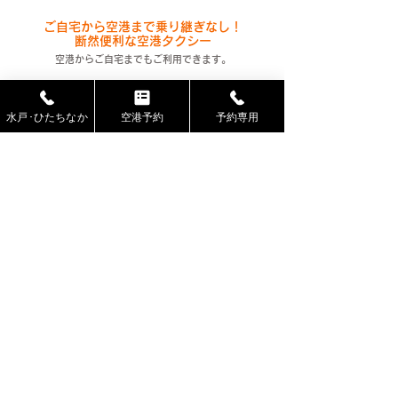
ご自宅から空港まで乗り継ぎなし！
断然便利な空港タクシー
空港からご自宅までもご利用できます。
5名様以上は車種が変わります。9名様ま
で1台でご利用いただけます。その他ディ
水戸･ひたちなか
空港予約
予約専用
ズニーランド、お台場、スカイツリーコー
スもございます。
東京都心
(23区･ディズニーランド)
コンフォート
30,730
円
（4名乗り）
クラウン
​ヴェルファイア