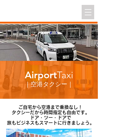
株式会社さわやか交通
｜ さわやか
タクシーグループ
Airport
Taxi
｜空港タクシー｜
ご自宅から空港まで乗換なし！
タクシーだから時間指定も自由です。
ドア・ツー・ドアで
​旅もビジネスもスマートに行きましょう。